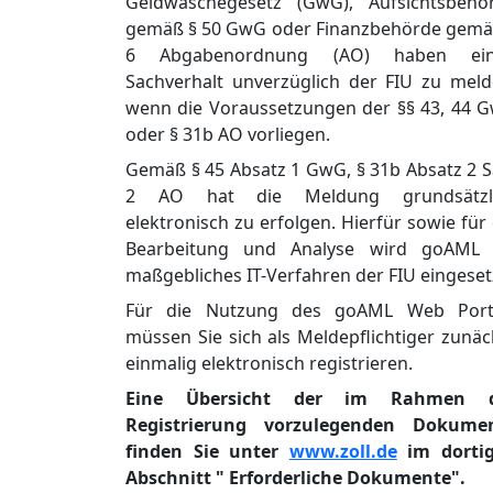
Geldwäschegesetz (GwG), Aufsichtsbehö
gemäß § 50 GwG oder Finanzbehörde gemä
6 Abgabenordnung (AO) haben ei
Sachverhalt unverzüglich der FIU zu meld
wenn die Voraussetzungen der §§ 43, 44 
oder § 31b AO vorliegen.
Gemäß § 45 Absatz 1 GwG, § 31b Absatz 2 S
2 AO hat die Meldung grundsätzl
elektronisch zu erfolgen. Hierfür sowie für 
Bearbeitung und Analyse wird goAML 
maßgebliches IT-Verfahren der FIU eingeset
Für die Nutzung des goAML Web Port
müssen Sie sich als Meldepflichtiger zunäc
einmalig elektronisch registrieren.
Eine Übersicht der im Rahmen d
Registrierung vorzulegenden Dokume
finden Sie unter
www.zoll.de
im dorti
Abschnitt "
Erforderliche Dokumente".