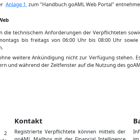
er
Anlage 1
zum "Handbuch goAML Web Portal" entnehme
 Web
 die technischem Anforderungen der Verpflichteten sowi
ontags bis freitags von 06:00 Uhr bis 08:00 Uhr sowie 
n.
 ohne weitere Ankündigung nicht zur Verfügung stehen. E
ern und während der Zeitfenster auf die Nutzung des goAM
Kontakt
Ba
Registrierte Verpflichtete können mittels der
In
§ 2
goAML Mailbox mit der Financial Intelligence
i