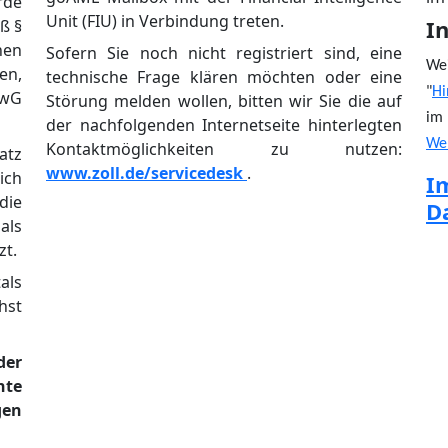
rde
Unit (FIU) in Verbindung treten.
I
ß §
nen
Sofern Sie noch nicht registriert sind, eine
We
en,
technische Frage klären möchten oder eine
"
Hi
GwG
Störung melden wollen, bitten wir Sie die auf
i
der nachfolgenden Internetseite hinterlegten
We
Kontaktmöglichkeiten zu nutzen:
atz
www.zoll.de/servicedesk
.
ich
die
D
als
zt.
als
hst
er
nte
gen